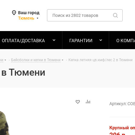
Ваш город
Тюмень
ОПЛАТА/ДОСТАВКА
ГАРАНТИИ
О КОМП
ни
-
Бейсболки и кепки в Тюмени
-
Кепка летняя цв.кмф/лес 2 в Тюмени
 в Тюмени
Артикул:
СО
Крупный о