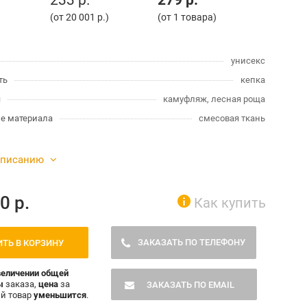
233 р.
279 р.
)
(от 20 001 р.)
(от 1 товара)
унисекс
ть
кепка
я
камуфляж, лесная роща
е материала
смесовая ткань
описанию
:
0
р.
Как купить
ЗАКАЗАТЬ ПО ТЕЛЕФОНУ
ТЬ В КОРЗИНУ
величении общей
ы
заказа,
цена
за
ЗАКАЗАТЬ ПО EMAIL
й товар
уменьшится
.