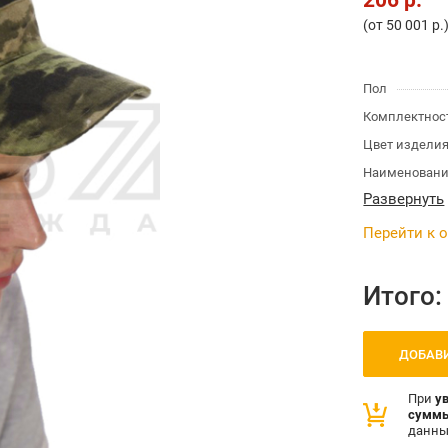
206 р.
(от 50 001 р.
Пол
Комплектнос
Цвет издели
Наименовани
Развернуть
Перейти к 
Итого
ДОБАВИ
При
у
сумм
данны