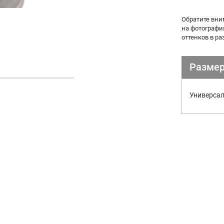
Обратите вни
на фотографи
оттенков в р
Размер
Универса